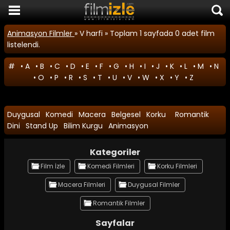
Film İzle
Animasyon Filmler
» V harfi » Toplam 1 sayfada 0 adet film
listelendi.
Komedi Filmleri
#
•
A
•
B
•
C
•
D
•
E
•
F
•
G
•
H
•
I
•
J
•
K
•
L
•
M
•
N
Korku Filmleri
•
O
•
P
•
R
•
S
•
T
•
U
•
V
•
W
•
X
•
Y
•
Z
Macera Filmleri
Duygusal Filmler
Duygusal
Komedi
Macera
Belgesel
Korku
Romantik
Romantik Filmler
Dini
Stand Up
Bilim Kurgu
Animasyon
TÜM FİLMLER
Kategoriler
SON EKLENEN FİLMLER
Film İzle
Komedi Filmleri
Korku Filmleri
FİLM HABERLERİ
Macera Filmleri
Duygusal Filmler
Romantik Filmler
Sayfalar