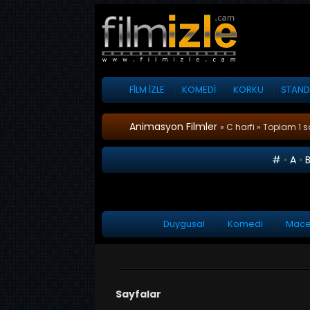
FİLM İZLE
KOMEDİ
KORKU
STAND
Animasyon Filmler
» C harfi » Toplam 1 s
#
•
A
•
Duygusal
Komedi
Mace
Sayfalar