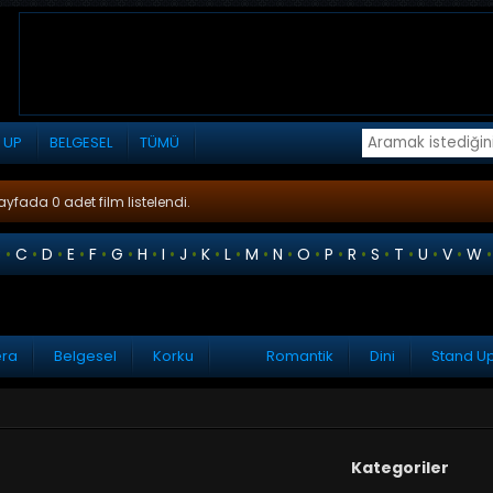
 UP
BELGESEL
TÜMÜ
ayfada 0 adet film listelendi.
B
•
C
•
D
•
E
•
F
•
G
•
H
•
I
•
J
•
K
•
L
•
M
•
N
•
O
•
P
•
R
•
S
•
T
•
U
•
V
•
W
ra
Belgesel
Korku
Romantik
Dini
Stand U
Kategoriler