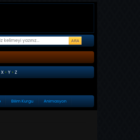
•
X
•
Y
•
Z
p
Bilim Kurgu
Animasyon