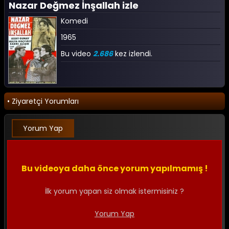
Nazar Değmez İnşallah izle
Komedi
1965
Bu video
2.686
kez izlendi.
• Ziyaretçi Yorumları
Yorum Yap
Bu videoya daha önce yorum yapılmamış !
İlk yorum yapan siz olmak istermisiniz ?
Yorum Yap