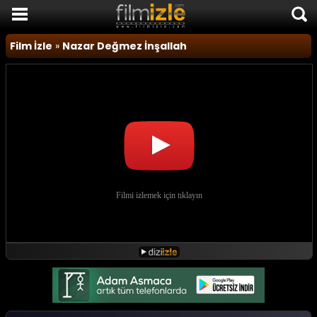
Film İzle
Film İzle
»
Nazar Değmez İnşallah
Komedi Filmleri
Korku Filmleri
Macera Filmleri
Duygusal Filmler
Romantik Filmler
TÜM FİLMLER
SON EKLENEN FİLMLER
FİLM HABERLERİ