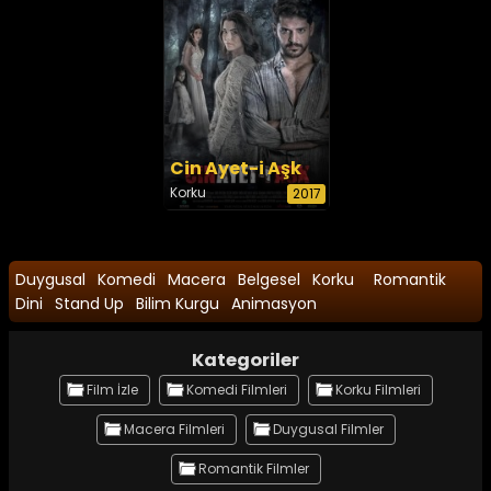
Cin Ayet-i Aşk
Korku
2017
Duygusal
Komedi
Macera
Belgesel
Korku
Romantik
Dini
Stand Up
Bilim Kurgu
Animasyon
Kategoriler
Film İzle
Komedi Filmleri
Korku Filmleri
Macera Filmleri
Duygusal Filmler
Romantik Filmler