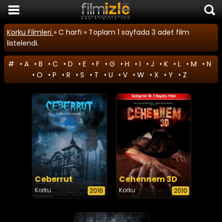
Film İzle
Korku Filmleri
» C harfi » Toplam 1 sayfada 3 adet film
listelendi.
Komedi Filmleri
#
•
A
•
B
•
C
•
D
•
E
•
F
•
G
•
H
•
I
•
J
•
K
•
L
•
M
•
N
Korku Filmleri
•
O
•
P
•
R
•
S
•
T
•
U
•
V
•
W
•
X
•
Y
•
Z
Macera Filmleri
Duygusal Filmler
Romantik Filmler
TÜM FİLMLER
SON EKLENEN FİLMLER
FİLM HABERLERİ
Ceberrut
Cehennem 3D
Korku
Korku
2016
2010