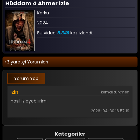
Hüddam 4 Ahmer izle
Korku
2024
Bu video
5.349
kez izlendi.
• Ziyaretçi Yorumları
Yorum Yap
izin
kemal türkmen
nasıl izleyebilirim
2026-04-30 16:57:19
Kategoriler