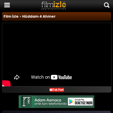
Film İzle
Film İzle
»
Hüddam 4 Ahmer
Komedi Filmleri
Korku Filmleri
Macera Filmleri
Duygusal Filmler
Romantik Filmler
TÜM FİLMLER
SON EKLENEN FİLMLER
FİLM HABERLERİ