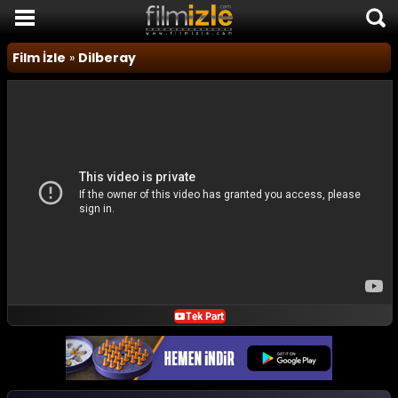
Film İzle
Film İzle
»
Dilberay
Komedi Filmleri
Korku Filmleri
Macera Filmleri
Duygusal Filmler
Romantik Filmler
TÜM FİLMLER
SON EKLENEN FİLMLER
FİLM HABERLERİ